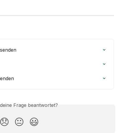
rsenden
senden
 deine Frage beantwortet?
😞
😐
😃