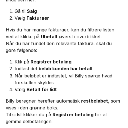
Gå til 
Salg
Vælg 
Fakturaer
Hvis du har mange fakturaer, kan du filtrere listen 
ved at klikke på 
Ubetalt
 øverst i overblikket.
Når du har fundet den relevante faktura, skal du 
gøre følgende:
Klik på 
Registrer betaling
Indtast det 
beløb kunden har betalt
Når beløbet er indtastet, vil Billy spørge hvad 
forskellen skyldes
Vælg 
Betalt for lidt
Billy beregner herefter automatisk 
restbeløbet
, som 
vises i den grønne boks.
Til sidst klikker du på 
Registrer betaling
 for at 
gemme delbetalingen.