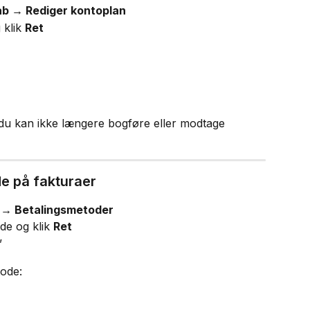
ab → Rediger kontoplan
klik 
Ret
 du kan ikke længere bogføre eller modtage 
e på fakturaer
a → Betalingsmetoder
e og klik 
Ret
”
tode: