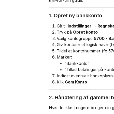
trin-for-trin guide.
1. Opret ny bankkonto
Gå til 
Indstillinger → Regnsk
Tryk på 
Opret konto
Vælg kontogruppe 
5700 - Ba
Giv kontoen et logisk navn (
Tildel et kontonummer (fx 57
Marker:
“Bankkonto”
“Tillad betalinger på kon
Indtast eventuelt bankoplysn
Klik 
Gem Konto
2. Håndtering af gammel 
Hvis du ikke længere bruger din 