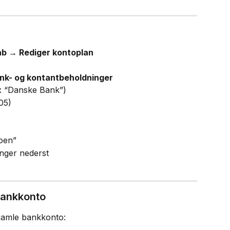
ab → Rediger kontoplan
nk- og kontantbeholdninger
fx “Danske Bank”)
05)
toen”
inger nederst
bankkonto
gamle bankkonto: