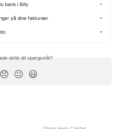
 bank i Billy
nger på dine fakturaer
nto
ede dette dit spørgsmål?
😞
😐
😃
Shine Help Center