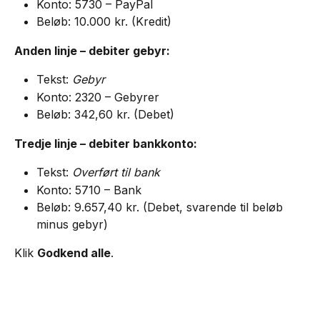
Konto: 5730 – PayPal
Beløb: 10.000 kr. (Kredit)
Anden linje – debiter gebyr:
Tekst: 
Gebyr
Konto: 2320 – Gebyrer
Beløb: 342,60 kr. (Debet)
Tredje linje – debiter bankkonto:
Tekst: 
Overført til bank
Konto: 5710 – Bank
Beløb: 9.657,40 kr. (Debet, svarende til beløb 
minus gebyr)
Klik 
Godkend alle
.