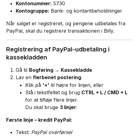
Kontonummer:
 5730
Kontogruppe:
 Bank- og kontantbeholdninger
Når salget er registreret, og pengene udbetales fra 
PayPal, skal du registrere transaktionen i Billy.
Registrering af PayPal-udbetaling i 
kassekladden
Gå til 
Bogføring → Kassekladde
Lav en 
flerbenet postering
.
Klik på 
'+'
 til højre for linjen, eller
Stå i tekstfeltet og brug 
CTRL + L / CMD + L
for at tilføje flere linjer.
Du skal bruge 
3 linjer
:
Første linje – kredit PayPal:
Tekst: 
PayPal overførsel