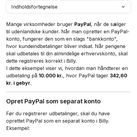
Indholdsfortegnelse
Mange virksomheder bruger 
PayPal
, når de sælger 
til udenlandske kunder. Når man opretter en PayPal-
konto, fungerer den som en slags "bankkonto", 
hvor kundeindbetalinger bliver indsat. Når pengene 
skal udbetales til din almindelige erhvervskonto, skal 
dette registreres korrekt i Billy.
I dette eksempel viser vi, hvordan man håndterer en 
udbetaling på 
10.000 kr.
, hvor PayPal tager 
342,60 
kr. i gebyr
.
Opret PayPal som separat konto
Før du registrerer udbetalinger, skal du have 
oprettet PayPal som en separat konto i Billy. 
Eksempel: