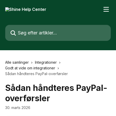
Spring videre til hovedindholdet
Søg efter artikler...
Alle samlinger
Integrationer
Godt at vide om integrationer
Sådan håndteres PayPal-overførsler
Sådan håndteres PayPal-
overførsler
30. marts 2026