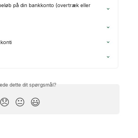
beløb på din bankkonto (overtræk eller 
konti
ede dette dit spørgsmål?
😞
😐
😃