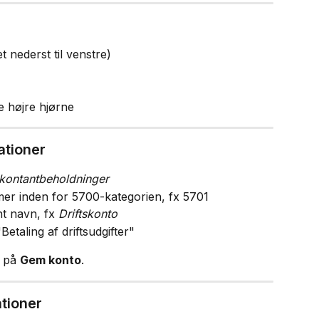
et nederst til venstre)
te højre hjørne
ationer
kontantbeholdninger
er inden for 5700-kategorien, fx 5701
nt navn, fx 
Driftskonto
"Betaling af driftsudgifter"
 på 
Gem konto
.
tioner