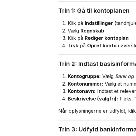
Trin 1: Gå til kontoplanen
Klik på 
Indstillinger
 (tandhjul
Vælg 
Regnskab
Klik på 
Rediger kontoplan
Tryk på 
Opret konto
 i øvers
Trin 2: Indtast basisinform
Kontogruppe:
 Vælg 
Bank og 
Kontonummer:
 Vælg et numm
Kontonavn:
 Indtast et releva
Beskrivelse (valgfri):
 F.eks. 
Når oplysningerne er udfyldt, klik
Trin 3: Udfyld bankinforma