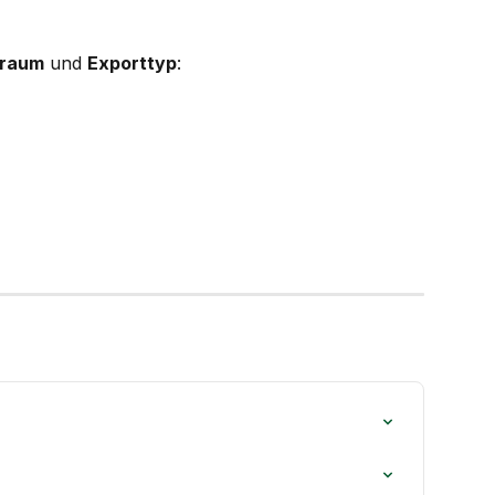
traum
 und 
Exporttyp
: