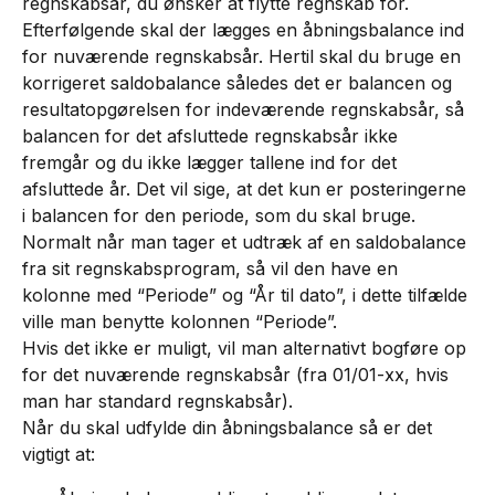
regnskabsår, du ønsker at flytte regnskab for.
Efterfølgende skal der lægges en åbningsbalance ind 
for nuværende regnskabsår. Hertil skal du bruge en 
korrigeret saldobalance således det er balancen og 
resultatopgørelsen for indeværende regnskabsår, så 
balancen for det afsluttede regnskabsår ikke 
fremgår og du ikke lægger tallene ind for det 
afsluttede år. Det vil sige, at det kun er posteringerne 
i balancen for den periode, som du skal bruge. 
Normalt når man tager et udtræk af en saldobalance 
fra sit regnskabsprogram, så vil den have en 
kolonne med “Periode” og “År til dato”, i dette tilfælde 
ville man benytte kolonnen “Periode”.
Hvis det ikke er muligt, vil man alternativt bogføre op 
for det nuværende regnskabsår (fra 01/01-xx, hvis 
man har standard regnskabsår).
Når du skal udfylde din åbningsbalance så er det 
vigtigt at: