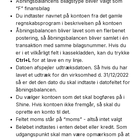
Åbningsbalancens bliagstype bliver valgt som 
“F” finansbilag
Du indtaster navnet på kontoen fra det gamle 
regnskabsprogram i beskrivelsen på kontoen
Åbningsbalancen bliver lavet som en flerbenet 
postering, så åbningsbalancen bliver samlet i én 
transaktion med samme bilagsnummer. Hvis du 
er i et vilkårligt felt i kassekladden, kan du trykke 
Ctrl+L
 for at lave en ny linje.
Datoen afspejler udtræksdatoen. Så hvis du har 
lavet et udtræk for din virksomhed d. 31/12/2022 
så er det den dato du skal indtaste i datofeltet for 
åbningsbalancen.
Du vælger kontoen som det skal bogføres på i 
Shine. Hvis kontoen ikke fremgår, så skal du 
oprette en konto til det.
Feltet moms står på “moms” - altså intet valgt
Beløbet indtastes i enten debet eller kredit. Som 
udgangspunkt skal man være opmærksom på at 