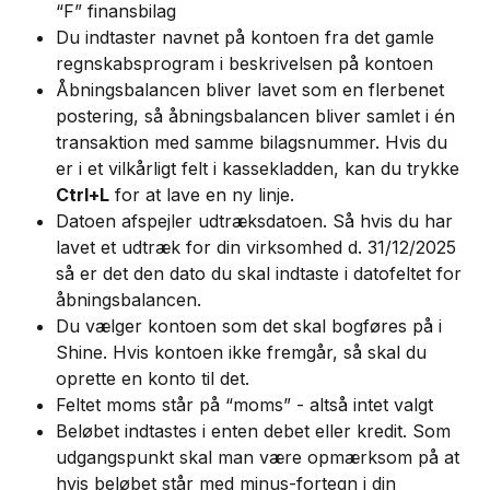
“F” finansbilag
Du indtaster navnet på kontoen fra det gamle 
regnskabsprogram i beskrivelsen på kontoen
Åbningsbalancen bliver lavet som en flerbenet 
postering, så åbningsbalancen bliver samlet i én 
transaktion med samme bilagsnummer. Hvis du 
er i et vilkårligt felt i kassekladden, kan du trykke 
Ctrl+L
 for at lave en ny linje.
Datoen afspejler udtræksdatoen. Så hvis du har 
lavet et udtræk for din virksomhed d. 31/12/2025 
så er det den dato du skal indtaste i datofeltet for 
åbningsbalancen.
Du vælger kontoen som det skal bogføres på i 
Shine. Hvis kontoen ikke fremgår, så skal du 
oprette en konto til det.
Feltet moms står på “moms” - altså intet valgt
Beløbet indtastes i enten debet eller kredit. Som 
udgangspunkt skal man være opmærksom på at 
hvis beløbet står med minus-fortegn i din 