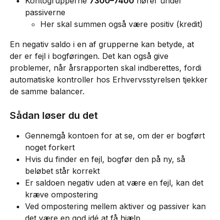
Kontogrupperne 
7300–7400
 hører under 
passiverne
Her skal summen også være positiv (kredit)
En negativ saldo i en af grupperne kan betyde, at 
der er fejl i bogføringen. Det kan også give 
problemer, når årsrapporten skal indberettes, fordi 
automatiske kontroller hos Erhvervsstyrelsen tjekker 
de samme balancer.
Sådan løser du det
Gennemgå kontoen for at se, om der er bogført 
noget forkert
Hvis du finder en fejl, bogfør den på ny, så 
beløbet står korrekt
Er saldoen negativ uden at være en fejl, kan det 
kræve ompostering
Ved ompostering mellem aktiver og passiver kan 
det være en god idé at få hjælp