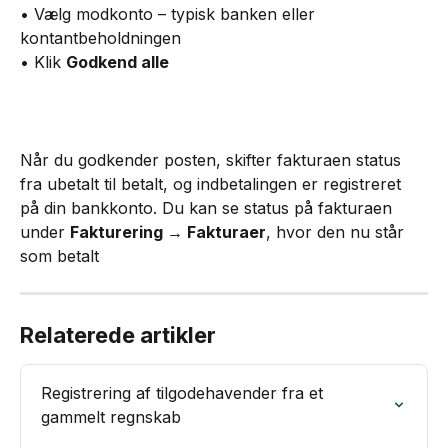
• Vælg modkonto – typisk banken eller 
kontantbeholdningen
• Klik 
Godkend alle
Når du godkender posten, skifter fakturaen status 
fra ubetalt til betalt, og indbetalingen er registreret 
på din bankkonto. Du kan se status på fakturaen 
under 
Fakturering → Fakturaer
, hvor den nu står 
som betalt
Relaterede artikler
Registrering af tilgodehavender fra et 
gammelt regnskab