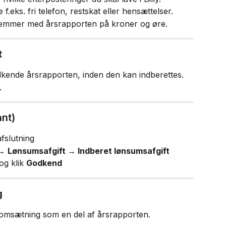
f.eks. fri telefon, restskat eller hensættelser.
stemmer med årsrapporten på kroner og øre.
t
kende årsrapporten, inden den kan indberettes.
.
ant)
fslutning
→ 
Lønsumsafgift → Indberet lønsumsafgift
og klik 
Godkend
g
 omsætning som en del af årsrapporten.