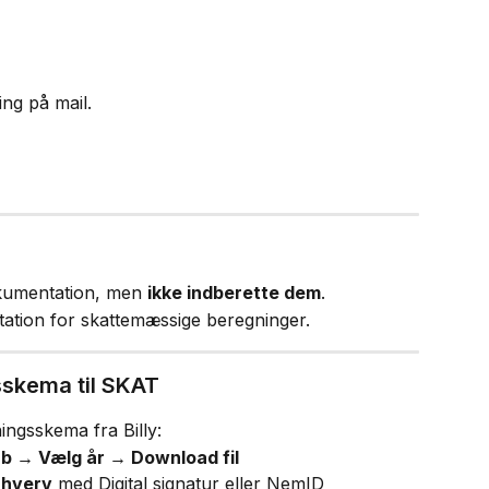
ing på mail.
kumentation, men 
ikke indberette dem
.
tion for skattemæssige beregninger.
sskema til SKAT
ingsskema fra Billy:
 → Vælg år → Download fil
rhverv
 med Digital signatur eller NemID