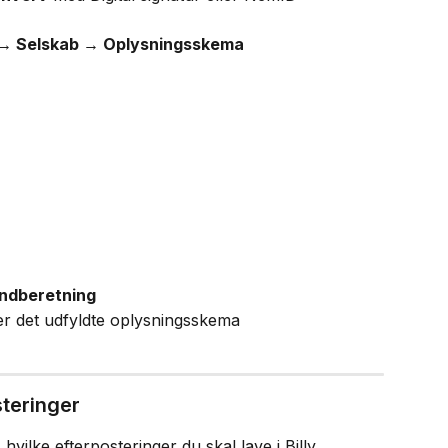
. → Selskab → Oplysningsskema
indberetning
er det udfyldte oplysningsskema
steringer
 hvilke efterposteringer du skal lave i Billy.