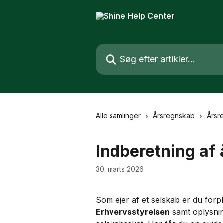
Spring videre til hovedindholdet
Søg efter artikler...
Alle samlinger
Årsregnskab
Årsr
Indberetning af 
30. marts 2026
Som ejer af et selskab er du forplig
Erhvervsstyrelsen
 samt oplysnin