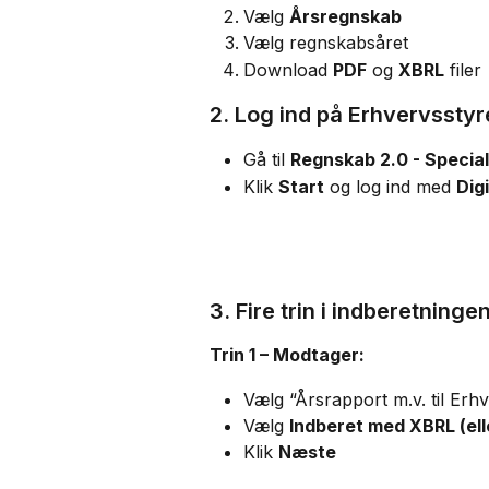
Vælg 
Årsregnskab
Vælg regnskabsåret
Download 
PDF
 og 
XBRL
 filer
2. Log ind på Erhvervsstyr
Gå til 
Regnskab 2.0 - Special
Klik 
Start
 og log ind med 
Dig
3. Fire trin i indberetninge
Trin 1 – Modtager:
Vælg “Årsrapport m.v. til Erh
Vælg 
Indberet med XBRL (ell
Klik 
Næste