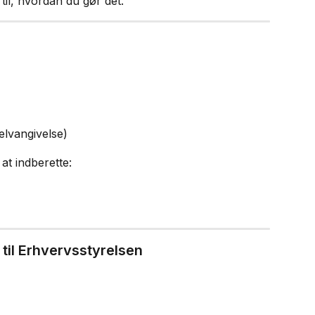
til, hvordan du gør det.
selvangivelse)
at indberette:
 til Erhvervsstyrelsen