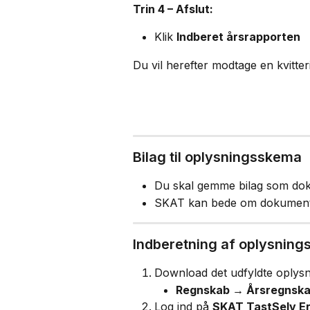
Trin 4 – Afslut:
Klik 
Indberet årsrapporten
Du vil herefter modtage en kvitter
Bilag til oplysningsskema
Du skal gemme bilag som do
SKAT kan bede om dokumenta
Indberetning af oplysning
Download det udfyldte oplysn
Regnskab → Årsregnskab
Log ind på 
SKAT TastSelv E