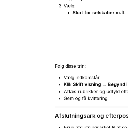
Vælg:
Skat for selskaber m.fl
Følg disse trin:
Vælg indkomstår
Klik 
Skift visning → Begynd 
Aflæs rubrikker og udfyld eft
Gem og få kvittering
Afslutningsark og efterpo
Brug afslutningsarket til at se,