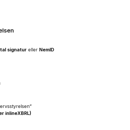
elsen
ital signatur
 eller 
NemID
n
vervsstyrelsen”
er inlineXBRL)