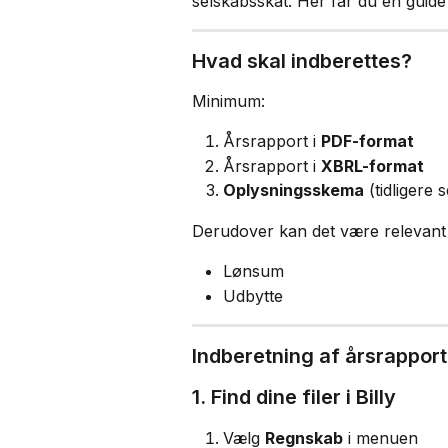
selskabsskat. Her får du en guide 
Hvad skal indberettes?
Minimum:
Årsrapport i 
PDF-format
Årsrapport i 
XBRL-format
Oplysningsskema
 (tidligere 
Derudover kan det være relevant 
Lønsum
Udbytte
Indberetning af årsrapport
1. Find dine filer i Billy
Vælg 
Regnskab
 i menuen